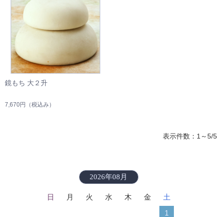
鏡もち 大２升
7,670円
（税込み）
表示件数：1～5/5
2026年08月
日
月
火
水
木
金
土
1