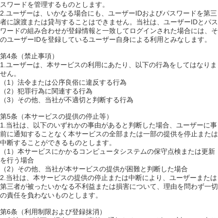
スワードを管理するものとします。
2.ユーザーは、いかなる場合にも、ユーザーIDおよびパスワードを第三
者に譲渡または貸与することはできません。当社は、ユーザーIDとパス
ワードの組み合わせが登録情報と一致してログインされた場合には、そ
のユーザーIDを登録しているユーザー自身による利用とみなします。
第4条（禁止事項）
1.ユーザーは、本サービスの利用にあたり、以下の行為をしてはなりま
せん。
（1）法令または公序良俗に違反する行為
（2）犯罪行為に関連する行為
（3）その他、当社が不適切と判断する行為
第5条（本サービスの提供の停止等）
1.当社は、以下のいずれかの事由があると判断した場合、ユーザーに事
前に通知することなく本サービスの全部または一部の提供を停止または
中断することができるものとします。
（1）本サービスにかかるコンピュータシステムの保守点検または更新
を行う場合
（2）その他、当社が本サービスの提供が困難と判断した場合
2.当社は、本サービスの提供の停止または中断により、ユーザーまたは
第三者が被ったいかなる不利益または損害について、理由を問わず一切
の責任を負わないものとします。
第6条（利用制限および登録抹消）