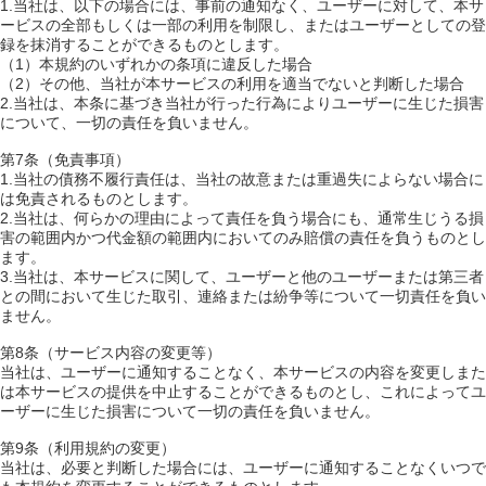
1.当社は、以下の場合には、事前の通知なく、ユーザーに対して、本サ
ービスの全部もしくは一部の利用を制限し、またはユーザーとしての登
録を抹消することができるものとします。
（1）本規約のいずれかの条項に違反した場合
（2）その他、当社が本サービスの利用を適当でないと判断した場合
2.当社は、本条に基づき当社が行った行為によりユーザーに生じた損害
について、一切の責任を負いません。
第7条（免責事項）
1.当社の債務不履行責任は、当社の故意または重過失によらない場合に
は免責されるものとします。
2.当社は、何らかの理由によって責任を負う場合にも、通常生じうる損
害の範囲内かつ代金額の範囲内においてのみ賠償の責任を負うものとし
ます。
3.当社は、本サービスに関して、ユーザーと他のユーザーまたは第三者
との間において生じた取引、連絡または紛争等について一切責任を負い
ません。
第8条（サービス内容の変更等）
当社は、ユーザーに通知することなく、本サービスの内容を変更しまた
は本サービスの提供を中止することができるものとし、これによってユ
ーザーに生じた損害について一切の責任を負いません。
第9条（利用規約の変更）
当社は、必要と判断した場合には、ユーザーに通知することなくいつで