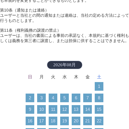
も本規約を変更することができるものとします。
第10条（通知または連絡）
ユーザーと当社との間の通知または連絡は、当社の定める方法によって
行うものとします。
第11条（権利義務の譲渡の禁止）
ユーザーは、当社の書面による事前の承諾なく、本規約に基づく権利も
しくは義務を第三者に譲渡し、または担保に供することはできません。
2026年08月
日
月
火
水
木
金
土
1
2
3
4
5
6
7
8
9
10
11
12
13
14
15
16
17
18
19
20
21
22