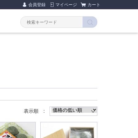
会員登録
マイページ
カート
Y
表示順 :