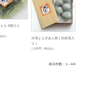
もち 6個入り
込み）
冷凍よもぎあん餅 ( 化粧箱入
り )
1,140円
（税込み）
表示件数：1～4/4