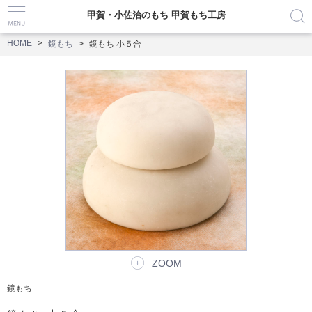
甲賀・小佐治のもち 甲賀もち工房
HOME
鏡もち
鏡もち 小５合
ZOOM
鏡もち