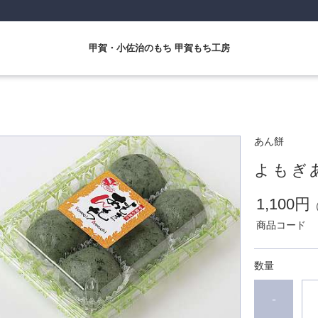
甲賀・小佐治のもち 甲賀もち工房
あん餅
よもぎ
1,100円
商品コード
数量
-