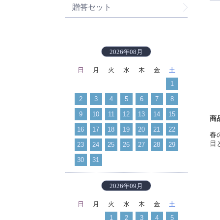
贈答セット
2026年08月
日
月
火
水
木
金
土
1
2
3
4
5
6
7
8
9
10
11
12
13
14
15
商
16
17
18
19
20
21
22
春
目
23
24
25
26
27
28
29
30
31
2026年09月
日
月
火
水
木
金
土
1
2
3
4
5