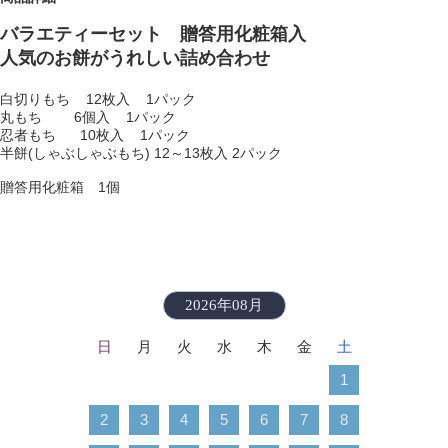
バラエティーセット 贈答用化粧箱入
人気のお餅がうれしい詰め合わせ
白切りもち 12枚入 1パック
丸もち 6個入 1パック
忍者もち 10枚入 1パック
半餅(しゃぶしゃぶもち) 12～13枚入 2パック
贈答用化粧箱 1個
2026年08月
日
月
火
水
木
金
土
1
2
3
4
5
6
7
8