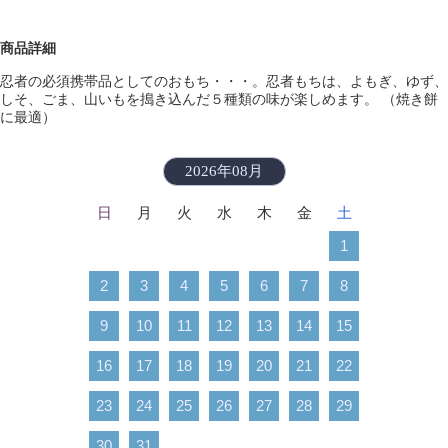
商品詳細
忍者の必須携帯品としてのおもち・・・。忍者もちは、よもぎ、ゆず、
しそ、ごま、山いもを搗き込んだ５種類の味が楽しめます。 （焼き餅
に最適）
2026年08月
日
月
火
水
木
金
土
1
2
3
4
5
6
7
8
9
10
11
12
13
14
15
16
17
18
19
20
21
22
23
24
25
26
27
28
29
30
31