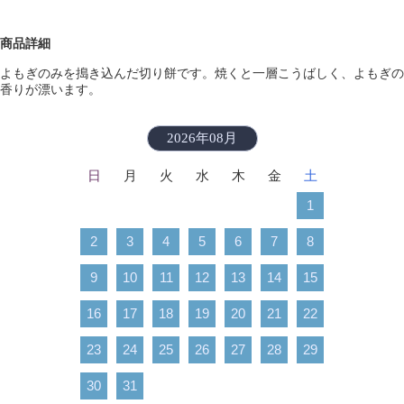
商品詳細
よもぎのみを搗き込んだ切り餅です。焼くと一層こうばしく、よもぎの
香りが漂います。
2026年08月
日
月
火
水
木
金
土
1
2
3
4
5
6
7
8
9
10
11
12
13
14
15
16
17
18
19
20
21
22
23
24
25
26
27
28
29
30
31