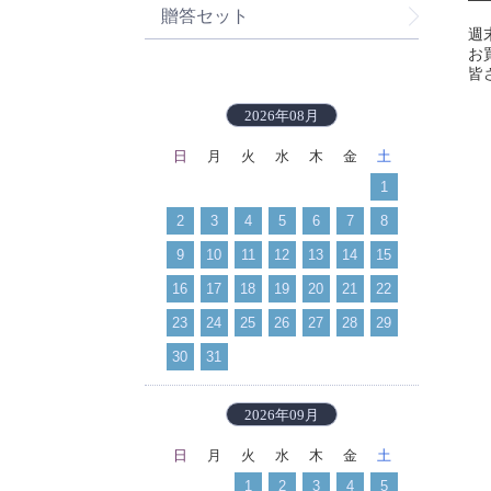
贈答セット
週
お
皆
2026年08月
日
月
火
水
木
金
土
1
2
3
4
5
6
7
8
9
10
11
12
13
14
15
16
17
18
19
20
21
22
23
24
25
26
27
28
29
30
31
2026年09月
日
月
火
水
木
金
土
1
2
3
4
5