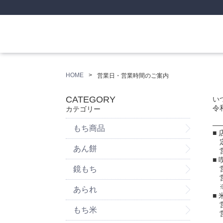
HOME
営業日・営業時間のご案内
CATEGORY
い
令
カテゴリー
―
もち商品
■ 
定
あん餅
営
■
鏡もち
営
営
※
あられ
■
営
もち米
営
―